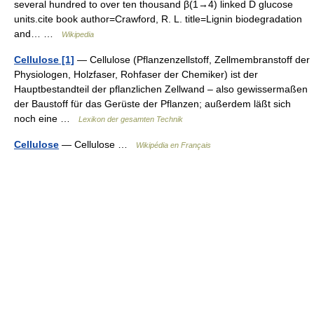
several hundred to over ten thousand β(1→4) linked D glucose
units.cite book author=Crawford, R. L. title=Lignin biodegradation
and… …
Wikipedia
Cellulose [1]
— Cellulose (Pflanzenzellstoff, Zellmembranstoff der
Physiologen, Holzfaser, Rohfaser der Chemiker) ist der
Hauptbestandteil der pflanzlichen Zellwand – also gewissermaßen
der Baustoff für das Gerüste der Pflanzen; außerdem läßt sich
noch eine …
Lexikon der gesamten Technik
Cellulose
— Cellulose …
Wikipédia en Français