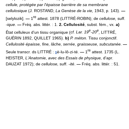
cellule, protégée par l'épaisse barrière de sa membrane
cellulosique
(J. ROSTAND,
La Genèse de la vie,
1943, p. 143).
—
re
[selylozik].
—
1
attest. 1878 (LITTRÉ-ROBIN); de
cellulose,
suff.
-ique
.
—
Fréq. abs. littér. : 1.
2.
Cellulosité
, subst. fém., vx.
a)
e
e
État celluleux d'un tissu organique (
cf. Lar. 19
-20
,
LITTRÉ,
GUÉRIN 1892, QUILLET 1965).
b)
P. méton.
Tissu conjonctif.
Cellulosité épaisse, fine, lâche, serrée, graisseuse, subcutanée.
—
re
Seule transcr. ds LITTRÉ :
s
è-lu-lô-zi-té.
—
1
attest. 1735 (L.
HEISTER,
L'Anatomie, avec des Essais de physique,
d'apr.
DAUZAT 1972); de
cellulose,
suff.
-ité
.
—
Fréq. abs. littér. : 51.