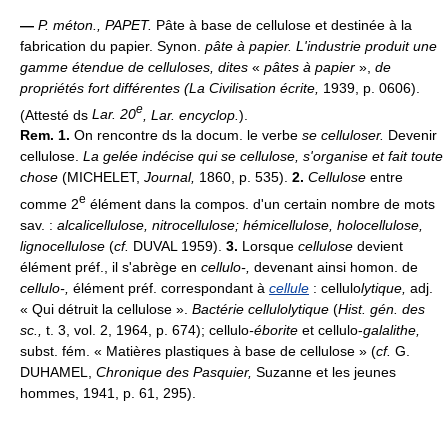
—
P. méton.,
PAPET.
Pâte à base de cellulose et destinée à la
fabrication du papier. Synon.
pâte
à papier.
L'industrie produit une
gamme étendue de celluloses, dites
«
pâtes à papier
»,
de
propriétés fort différentes (
La Civilisation écrite,
1939, p. 0606).
e
(Attesté ds
Lar. 20
, Lar. encyclop.
).
Rem. 1.
On rencontre ds la docum. le verbe
se celluloser.
Devenir
cellulose.
La gelée indécise qui se cellulose, s'organise et fait toute
chose
(MICHELET,
Journal,
1860, p. 535).
2.
Cellulose
entre
e
comme 2
élément dans la compos. d'un certain nombre de mots
sav. :
alcalicellulose, nitrocellulose; hémicellulose, holocellulose,
lignocellulose
(
cf.
DUVAL 1959).
3.
Lorsque
cellulose
devient
élément préf., il s'abrège en
cellulo-,
devenant ainsi homon. de
cellulo-,
élément préf. correspondant à
cellule
: cellulo
lytique,
adj.
« Qui détruit la cellulose ».
Bactérie cellulolytique
(
Hist. gén. des
sc.,
t. 3, vol. 2, 1964, p. 674); cellulo
-éborite
et cellulo-
galalithe,
subst. fém. « Matières plastiques à base de cellulose » (
cf.
G.
DUHAMEL,
Chronique des Pasquier,
Suzanne et les jeunes
hommes, 1941, p. 61, 295).