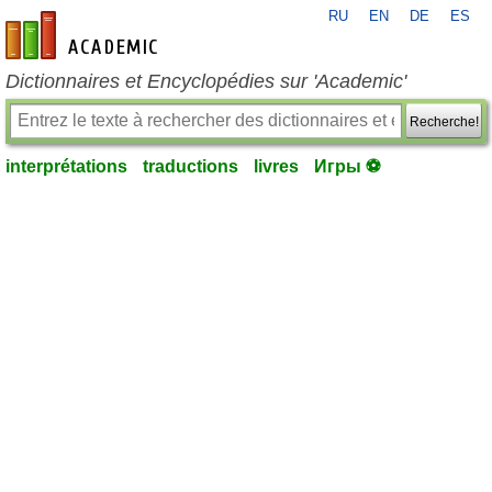
RU
EN
DE
ES
fr-academic.com
Dictionnaires et Encyclopédies sur 'Academic'
Recherche!
interprétations
traductions
livres
Игры ⚽