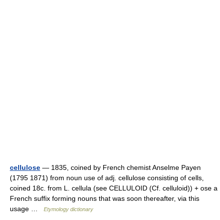
cellulose
— 1835, coined by French chemist Anselme Payen
(1795 1871) from noun use of adj. cellulose consisting of cells,
coined 18c. from L. cellula (see CELLULOID (Cf. celluloid)) + ose a
French suffix forming nouns that was soon thereafter, via this
usage …
Etymology dictionary