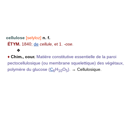
cellulose
[selyloz]
n. f.
ÉTYM.
1840;
de
cellule,
et
1.
-ose.
❖
♦
Chim.,
cour.
Matière constitutive essentielle de la paroi
pectocellulosique (ou membrane squelettique) des végétaux,
polymère du glucose (
C
H
O
).
→ Cellulosique.
6
10
5