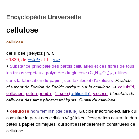
Encyclopédie Universelle
cellulose
cellulose
cellulose
[ selyloz ]
n. f.
• 1839; de
cellule
et 1.
-
ose
♦
Substance principale des parois cellulaires et des fibres de tous
les tissus végétaux, polymère du glucose (C
H
O
)
, utilisée
6
10
5
n
dans la fabrication du papier, des textiles et d'explosifs.
Produits
résultant de l'action de l'acide nitrique sur la cellulose.
⇒
celluloïd
,
collodion
,
coton-poudre
,
1. soie (
artificielle
)
,
viscose
.
L'acétate de
cellulose des films photographiques. Ouate de cellulose.
●
cellulose
nom féminin
(de cellule)
Glucide macromoléculaire qui
constitue la paroi des cellules végétales. Désignation courante des
pâtes à papier chimiques, qui sont essentiellement constituées de
cellulose.