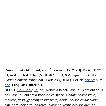
Prononc. et Orth. :
[selylo:z]. Également [
]. Ds
Ac.
1932.
Étymol. et Hist.
1840 (A. DE JUSSIEU,
Botanique,
1, 245 ds
Cours élément. d'hist. nat.,
Paris ds QUEM.). Dér. de
cellule
; suff.
-
ose
.
Fréq. abs. littér. :
16.
DÉR.
1.
Cellulosique
, adj. Relatif à la cellulose, qui contient de la
cellulose, ou qui est à base de cellulose.
Chaîne cellulosique;
matière, tissu
(
v
égétal)
cellulosique; algue, houille cellulosique;
film, pâte, peinture, pellicule, pigment, vernis cellulosique.
La