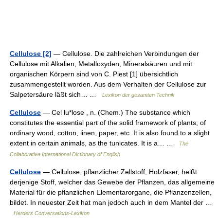
Cellulose [2]
— Cellulose. Die zahlreichen Verbindungen der
Cellulose mit Alkalien, Metalloxyden, Mineralsäuren und mit
organischen Körpern sind von C. Piest [1] übersichtlich
zusammengestellt worden. Aus dem Verhalten der Cellulose zur
Salpetersäure läßt sich… …
Lexikon der gesamten Technik
Cellulose
— Cel lu*lose , n. (Chem.) The substance which
constitutes the essential part of the solid framework of plants, of
ordinary wood, cotton, linen, paper, etc. It is also found to a slight
extent in certain animals, as the tunicates. It is a… …
The
Collaborative International Dictionary of English
Cellulose
— Cellulose, pflanzlicher Zellstoff, Holzfaser, heißt
derjenige Stoff, welcher das Gewebe der Pflanzen, das allgemeine
Material für die pflanzlichen Elementarorgane, die Pflanzenzellen,
bildet. In neuester Zeit hat man jedoch auch in dem Mantel der …
Herders Conversations-Lexikon