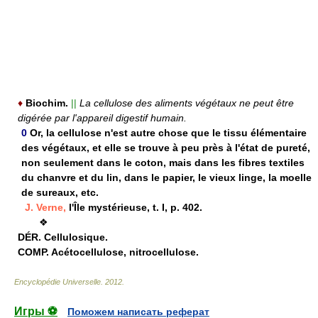
♦
Biochim.
||
La cellulose des aliments végétaux ne peut être
digérée par l'appareil digestif humain.
0
Or, la cellulose n'est autre chose que le tissu élémentaire
des végétaux, et elle se trouve à peu près à l'état de pureté,
non seulement dans le coton, mais dans les fibres textiles
du chanvre et du lin, dans le papier, le vieux linge, la moelle
de sureaux, etc.
J. Verne,
l'Île mystérieuse, t. I, p. 402.
❖
DÉR.
Cellulosique.
COMP.
Acétocellulose, nitrocellulose.
Encyclopédie Universelle
.
2012
.
Игры ⚽
Поможем написать реферат