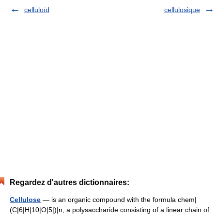
celluloïd
cellulosique
Regardez d'autres dictionnaires:
Cellulose
— is an organic compound with the formula chem|
(C|6|H|10|O|5|)|n, a polysaccharide consisting of a linear chain of