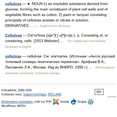
cellulose
— ► NOUN 1) an insoluble substance derived from
glucose, forming the main constituent of plant cell walls and of
vegetable fibres such as cotton. 2) paint or lacquer consisting
principally of cellulose acetate or nitrate in solution.
DERIVATIVES… …
English terms dictionary
Cellulose
— Cel lu*lose (s[e^]l [ u]*l[=o]s ), a. Consisting of, or
containing, cells. [1913 Webster] …
The Collaborative International
Dictionary of English
cellulose
— cellulose. См. клетчатка. (Источник: «Англо русский
толковый словарь генетических терминов». Арефьев В.А.,
Лисовенко Л.А., Москва: Изд во ВНИРО, 1995 г.) …
Молекулярная
биология и генетика. Толковый словарь.
© Academic, 2000-2026
18+
Contactez-nous:
Support technique
,
RÉCLAME
Dictionnaires exportation
, créé sur PHP,
Joomla,
Drupal,
WordPress, MODx.